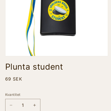
Öppna
mediet
Plunta student
1
i
modalfönster
Ordinarie
69 SEK
pris
Frakt
Kvantitet
Minska
Öka