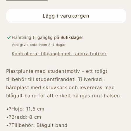
kvantitet
kvantitet
för
för
Plunta
Plunta
Lägg i varukorgen
student
student
Hämtning tillgänglig på
Butikslager
Vanligtvis redo inom 2-4 dagar
Kontrollerar tillgänglighet i andra butiker
Plastplunta med studentmotiv – ett roligt
tillbehör till studentfirandet! Tillverkad i
hårdplast med skruvkork och levereras med
blågult band för att enkelt hängas runt halsen.
•?Höjd: 11,5 cm
•?Bredd: 8 cm
•?Tillbehör: Blågult band