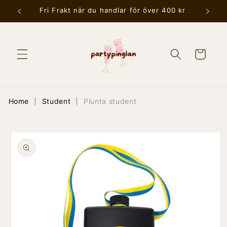
vidare
Fri Frakt när du handlar för över 400 kr
Be
till
innehåll
Varukorg
Home
|
Student
|
Plunta student
 vidare till
oduktinformation